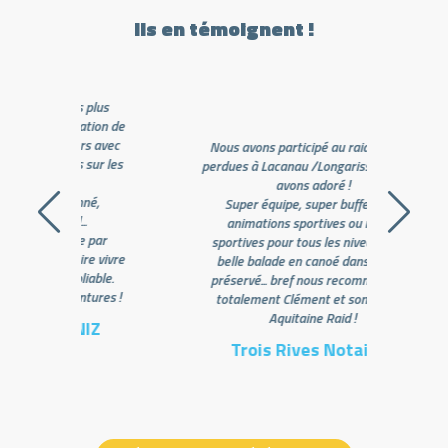
Ils en témoignent !
plus
tion de
s avec
Nous avons participé au raid des iles
sur les
perdues à Lacanau /Longarisse et nous
Une 
avons adoré !
né,
Super équipe, super buffet, des
o
animations sportives ou moins
Ent
 par
sportives pour tous les niveaux, une
Borde
e vivre
belle balade en canoé dans un lieu
Merci
able.
préservé... bref nous recommandons
ures !
totalement Clément et son équipe
Aquitaine Raid !
IZ
Trois Rives Notaires